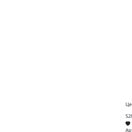
Це
52
Ар