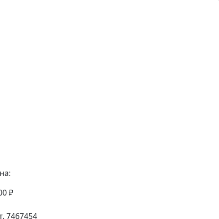
на:
00 ₽
т. 7467454